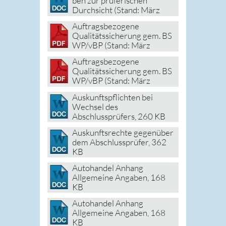
ben zur prüferischen
Durchsicht (Stand: März
2020)
, 236 KB
Auftragsbezogene
Qualitätssicherung gem. BS
WP/vBP (Stand: März
2018)
, 182 KB
Auftragsbezogene
Qualitätssicherung gem. BS
WP/vBP (Stand: März
2018)
, 182 KB
Auskunftspflichten bei
Wechsel des
Abschlussprüfers
, 260 KB
Auskunftsrechte gegenüber
dem Abschlussprüfer
, 362
KB
Autohandel Anhang
Allgemeine Angaben
, 168
KB
Autohandel Anhang
Allgemeine Angaben
, 168
KB