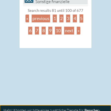
Sonstige finanzielle
Verpflichtungen
, 173 KB
Search results 81 until 100 of 677
«
previous
1
2
3
4
5
6
7
8
9
10
next
»
Hallo! Könnten wir bitte einige zusätzliche Dienste für
Besucher-