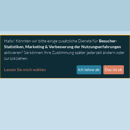
Hallo! Könnten wir bitte einige zusätzliche Dienste für
Besucher-
Statistiken, Marketing & Verbesserung der Nutzungserfahrungen
aktivieren? Sie können Ihre Zustimmung später jederzeit ändern oder
zurückziehen.
PRIMUS SEMINARE
KONTAKT
Lassen Sie mich wählen
Ich lehne ab
Das ist ok
IMPRESSUM
DATENSCHUTZ
COOKIE EINSTELLUNGEN