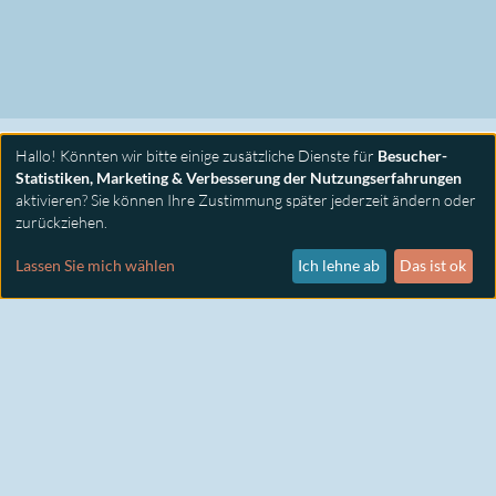
Hallo! Könnten wir bitte einige zusätzliche Dienste für
Besucher-
Statistiken, Marketing & Verbesserung der Nutzungserfahrungen
aktivieren? Sie können Ihre Zustimmung später jederzeit ändern oder
zurückziehen.
PRIMUS SEMINARE
KONTAKT
Lassen Sie mich wählen
Ich lehne ab
Das ist ok
IMPRESSUM
DATENSCHUTZ
COOKIE EINSTELLUNGEN