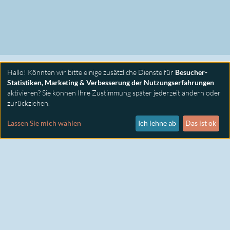
Hallo! Könnten wir bitte einige zusätzliche Dienste für
Besucher-
Statistiken, Marketing & Verbesserung der Nutzungserfahrungen
aktivieren? Sie können Ihre Zustimmung später jederzeit ändern oder
zurückziehen.
PRIMUS SEMINARE
KONTAKT
Lassen Sie mich wählen
Ich lehne ab
Das ist ok
IMPRESSUM
DATENSCHUTZ
COOKIE EINSTELLUNGEN