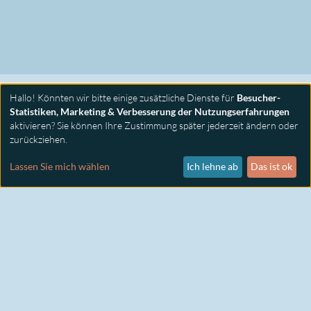
Hallo! Könnten wir bitte einige zusätzliche Dienste für
Besucher-
Statistiken, Marketing & Verbesserung der Nutzungserfahrungen
aktivieren? Sie können Ihre Zustimmung später jederzeit ändern oder
zurückziehen.
PRIMUS SEMINARE
KONTAKT
Lassen Sie mich wählen
Ich lehne ab
Das ist ok
IMPRESSUM
DATENSCHUTZ
COOKIE EINSTELLUNGEN