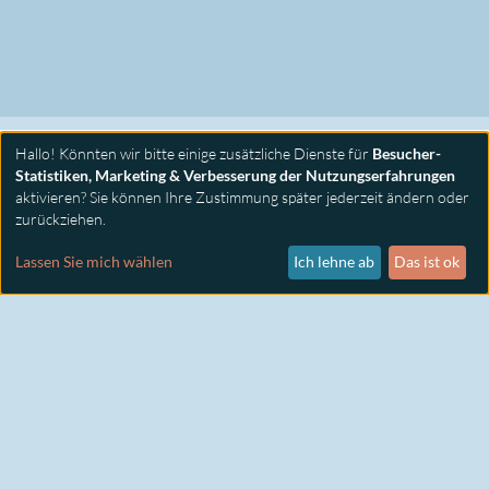
Hallo! Könnten wir bitte einige zusätzliche Dienste für
Besucher-
Statistiken, Marketing & Verbesserung der Nutzungserfahrungen
aktivieren? Sie können Ihre Zustimmung später jederzeit ändern oder
zurückziehen.
PRIMUS SEMINARE
KONTAKT
Lassen Sie mich wählen
Ich lehne ab
Das ist ok
IMPRESSUM
DATENSCHUTZ
COOKIE EINSTELLUNGEN