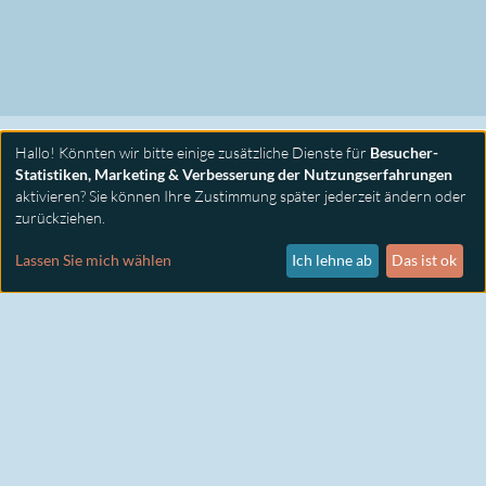
Hallo! Könnten wir bitte einige zusätzliche Dienste für
Besucher-
Statistiken, Marketing & Verbesserung der Nutzungserfahrungen
aktivieren? Sie können Ihre Zustimmung später jederzeit ändern oder
zurückziehen.
PRIMUS SEMINARE
KONTAKT
Lassen Sie mich wählen
Ich lehne ab
Das ist ok
IMPRESSUM
DATENSCHUTZ
COOKIE EINSTELLUNGEN