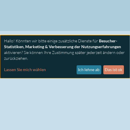
Hallo! Könnten wir bitte einige zusätzliche Dienste für
Besucher-
Statistiken, Marketing & Verbesserung der Nutzungserfahrungen
aktivieren? Sie können Ihre Zustimmung später jederzeit ändern oder
zurückziehen.
PRIMUS SEMINARE
KONTAKT
Lassen Sie mich wählen
Ich lehne ab
Das ist ok
IMPRESSUM
DATENSCHUTZ
COOKIE EINSTELLUNGEN