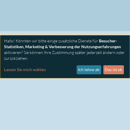
Hallo! Könnten wir bitte einige zusätzliche Dienste für
Besucher-
Statistiken, Marketing & Verbesserung der Nutzungserfahrungen
aktivieren? Sie können Ihre Zustimmung später jederzeit ändern oder
zurückziehen.
PRIMUS SEMINARE
KONTAKT
Lassen Sie mich wählen
Ich lehne ab
Das ist ok
IMPRESSUM
DATENSCHUTZ
COOKIE EINSTELLUNGEN