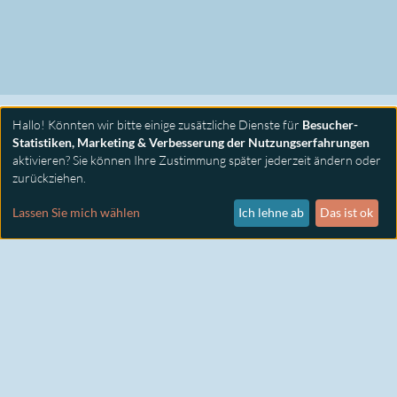
Hallo! Könnten wir bitte einige zusätzliche Dienste für
Besucher-
Statistiken, Marketing & Verbesserung der Nutzungserfahrungen
aktivieren? Sie können Ihre Zustimmung später jederzeit ändern oder
zurückziehen.
PRIMUS SEMINARE
KONTAKT
Lassen Sie mich wählen
Ich lehne ab
Das ist ok
IMPRESSUM
DATENSCHUTZ
COOKIE EINSTELLUNGEN