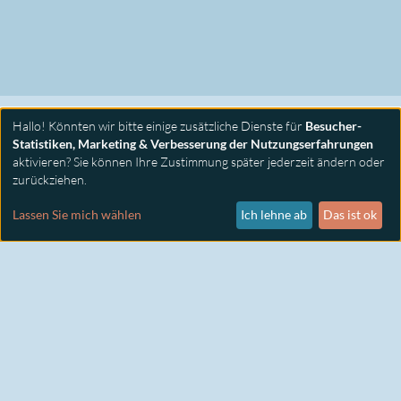
Hallo! Könnten wir bitte einige zusätzliche Dienste für
Besucher-
Statistiken, Marketing & Verbesserung der Nutzungserfahrungen
aktivieren? Sie können Ihre Zustimmung später jederzeit ändern oder
zurückziehen.
PRIMUS SEMINARE
KONTAKT
Lassen Sie mich wählen
Ich lehne ab
Das ist ok
IMPRESSUM
DATENSCHUTZ
COOKIE EINSTELLUNGEN