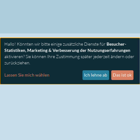
Hallo! Könnten wir bitte einige zusätzliche Dienste für
Besucher-
Statistiken, Marketing & Verbesserung der Nutzungserfahrungen
aktivieren? Sie können Ihre Zustimmung später jederzeit ändern oder
zurückziehen.
PRIMUS SEMINARE
KONTAKT
Lassen Sie mich wählen
Ich lehne ab
Das ist ok
IMPRESSUM
DATENSCHUTZ
COOKIE EINSTELLUNGEN