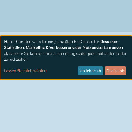
Hallo! Könnten wir bitte einige zusätzliche Dienste für
Besucher-
Statistiken, Marketing & Verbesserung der Nutzungserfahrungen
aktivieren? Sie können Ihre Zustimmung später jederzeit ändern oder
zurückziehen.
PRIMUS SEMINARE
KONTAKT
Lassen Sie mich wählen
Ich lehne ab
Das ist ok
IMPRESSUM
DATENSCHUTZ
COOKIE EINSTELLUNGEN