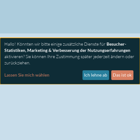
Hallo! Könnten wir bitte einige zusätzliche Dienste für
Besucher-
Statistiken, Marketing & Verbesserung der Nutzungserfahrungen
aktivieren? Sie können Ihre Zustimmung später jederzeit ändern oder
zurückziehen.
PRIMUS SEMINARE
KONTAKT
Lassen Sie mich wählen
Ich lehne ab
Das ist ok
IMPRESSUM
DATENSCHUTZ
COOKIE EINSTELLUNGEN