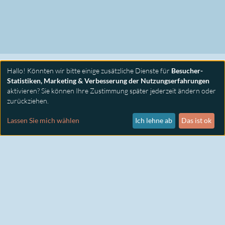
Hallo! Könnten wir bitte einige zusätzliche Dienste für
Besucher-
Statistiken, Marketing & Verbesserung der Nutzungserfahrungen
aktivieren? Sie können Ihre Zustimmung später jederzeit ändern oder
zurückziehen.
PRIMUS SEMINARE
KONTAKT
Lassen Sie mich wählen
Ich lehne ab
Das ist ok
IMPRESSUM
DATENSCHUTZ
COOKIE EINSTELLUNGEN