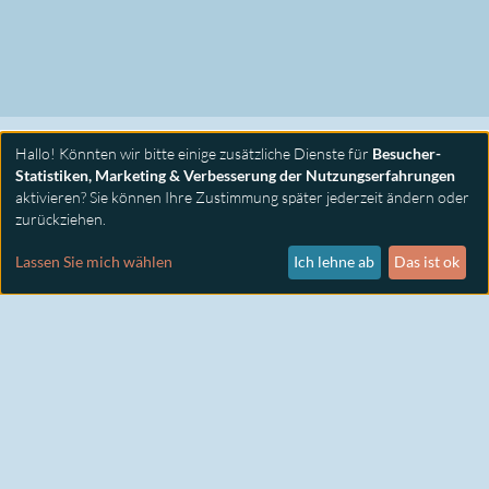
Hallo! Könnten wir bitte einige zusätzliche Dienste für
Besucher-
Statistiken, Marketing & Verbesserung der Nutzungserfahrungen
aktivieren? Sie können Ihre Zustimmung später jederzeit ändern oder
zurückziehen.
PRIMUS SEMINARE
KONTAKT
Lassen Sie mich wählen
Ich lehne ab
Das ist ok
IMPRESSUM
DATENSCHUTZ
COOKIE EINSTELLUNGEN