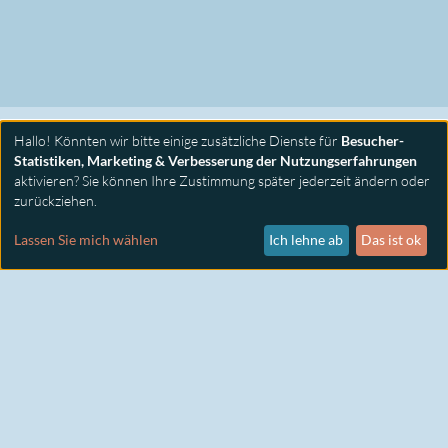
Hallo! Könnten wir bitte einige zusätzliche Dienste für
Besucher-
Statistiken, Marketing & Verbesserung der Nutzungserfahrungen
aktivieren? Sie können Ihre Zustimmung später jederzeit ändern oder
zurückziehen.
PRIMUS SEMINARE
KONTAKT
Lassen Sie mich wählen
Ich lehne ab
Das ist ok
IMPRESSUM
DATENSCHUTZ
COOKIE EINSTELLUNGEN