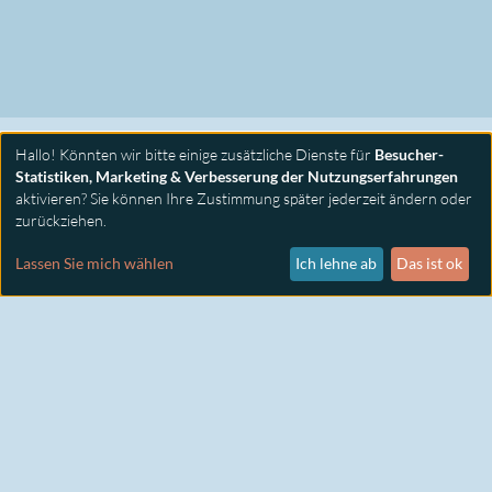
Hallo! Könnten wir bitte einige zusätzliche Dienste für
Besucher-
Statistiken, Marketing & Verbesserung der Nutzungserfahrungen
aktivieren? Sie können Ihre Zustimmung später jederzeit ändern oder
zurückziehen.
PRIMUS SEMINARE
KONTAKT
Lassen Sie mich wählen
Ich lehne ab
Das ist ok
IMPRESSUM
DATENSCHUTZ
COOKIE EINSTELLUNGEN