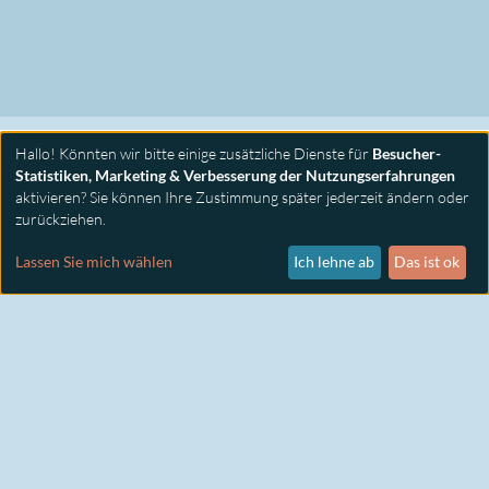
Hallo! Könnten wir bitte einige zusätzliche Dienste für
Besucher-
Statistiken, Marketing & Verbesserung der Nutzungserfahrungen
aktivieren? Sie können Ihre Zustimmung später jederzeit ändern oder
zurückziehen.
PRIMUS SEMINARE
KONTAKT
Lassen Sie mich wählen
Ich lehne ab
Das ist ok
IMPRESSUM
DATENSCHUTZ
COOKIE EINSTELLUNGEN