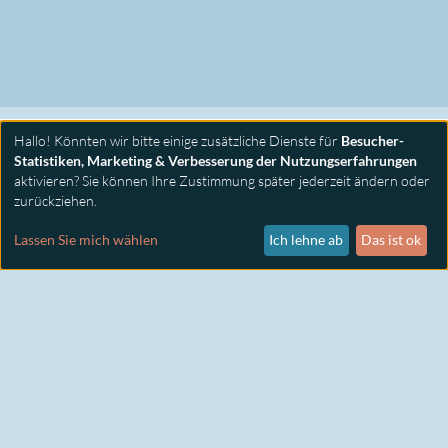
Hallo! Könnten wir bitte einige zusätzliche Dienste für
Besucher-
Statistiken, Marketing & Verbesserung der Nutzungserfahrungen
aktivieren? Sie können Ihre Zustimmung später jederzeit ändern oder
zurückziehen.
PRIMUS SEMINARE
KONTAKT
Lassen Sie mich wählen
Ich lehne ab
Das ist ok
IMPRESSUM
DATENSCHUTZ
COOKIE EINSTELLUNGEN