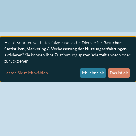
Hallo! Könnten wir bitte einige zusätzliche Dienste für
Besucher-
Statistiken, Marketing & Verbesserung der Nutzungserfahrungen
aktivieren? Sie können Ihre Zustimmung später jederzeit ändern oder
zurückziehen.
PRIMUS SEMINARE
KONTAKT
Lassen Sie mich wählen
Ich lehne ab
Das ist ok
IMPRESSUM
DATENSCHUTZ
COOKIE EINSTELLUNGEN