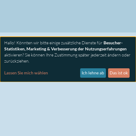
Hallo! Könnten wir bitte einige zusätzliche Dienste für
Besucher-
Statistiken, Marketing & Verbesserung der Nutzungserfahrungen
aktivieren? Sie können Ihre Zustimmung später jederzeit ändern oder
zurückziehen.
PRIMUS SEMINARE
KONTAKT
Lassen Sie mich wählen
Ich lehne ab
Das ist ok
IMPRESSUM
DATENSCHUTZ
COOKIE EINSTELLUNGEN