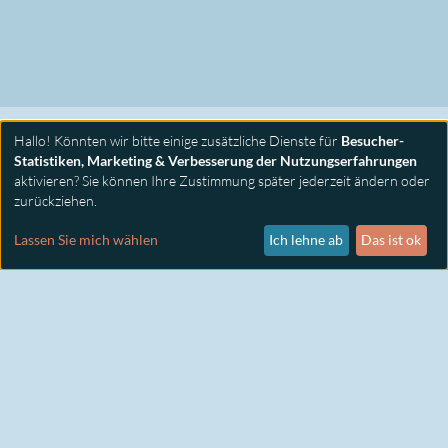
Hallo! Könnten wir bitte einige zusätzliche Dienste für
Besucher-
Statistiken, Marketing & Verbesserung der Nutzungserfahrungen
aktivieren? Sie können Ihre Zustimmung später jederzeit ändern oder
zurückziehen.
PRIMUS SEMINARE
KONTAKT
Lassen Sie mich wählen
Ich lehne ab
Das ist ok
IMPRESSUM
DATENSCHUTZ
COOKIE EINSTELLUNGEN