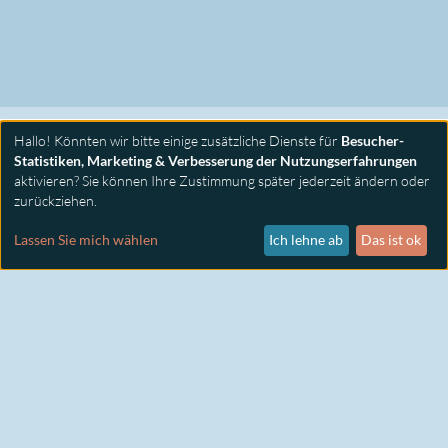
Hallo! Könnten wir bitte einige zusätzliche Dienste für
Besucher-
Statistiken, Marketing & Verbesserung der Nutzungserfahrungen
aktivieren? Sie können Ihre Zustimmung später jederzeit ändern oder
zurückziehen.
PRIMUS SEMINARE
KONTAKT
Lassen Sie mich wählen
Ich lehne ab
Das ist ok
IMPRESSUM
DATENSCHUTZ
COOKIE EINSTELLUNGEN