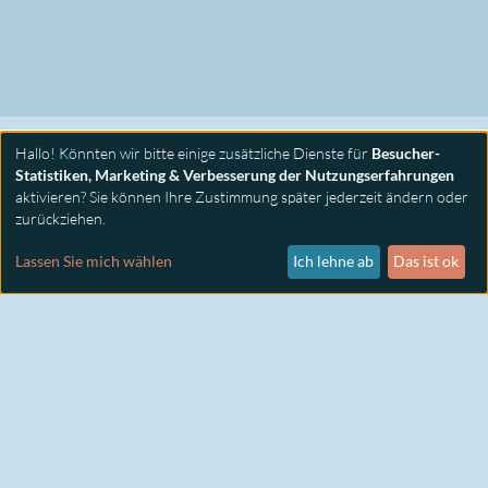
Hallo! Könnten wir bitte einige zusätzliche Dienste für
Besucher-
Statistiken, Marketing & Verbesserung der Nutzungserfahrungen
aktivieren? Sie können Ihre Zustimmung später jederzeit ändern oder
zurückziehen.
PRIMUS SEMINARE
KONTAKT
Lassen Sie mich wählen
Ich lehne ab
Das ist ok
IMPRESSUM
DATENSCHUTZ
COOKIE EINSTELLUNGEN